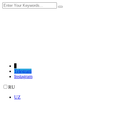
Добро пожаловать в систему Lekris Health!
Ваш отчёт прикреплён к этому письму во вложении.
Благодарим за обращение!
С уважением,
команда
Lekris
↓
Telegram
Instagram
RU
UZ